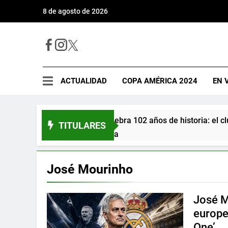
8 de agosto de 2026
ACTUALIDAD
COPA AMÉRICA 2024
EN 
Universitario celebra 102 años de historia: el cl
TITULARES
haciendo historia
ayer
José Mourinho
José M
europe
One’