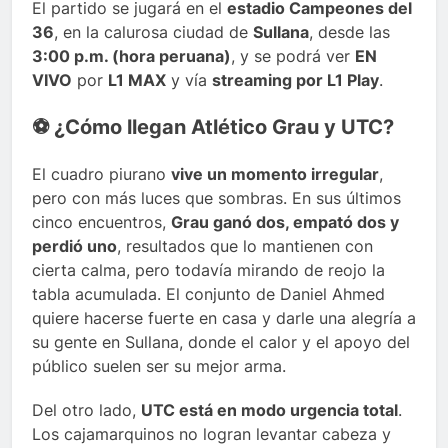
El partido se jugará en el
estadio Campeones del
36
, en la calurosa ciudad de
Sullana
, desde las
3:00 p.m. (hora peruana)
, y se podrá ver
EN
VIVO
por
L1 MAX
y vía
streaming por L1 Play
.
⚽️ ¿Cómo llegan Atlético Grau y UTC?
El cuadro piurano
vive un momento irregular
,
pero con más luces que sombras. En sus últimos
cinco encuentros,
Grau ganó dos, empató dos y
perdió uno
, resultados que lo mantienen con
cierta calma, pero todavía mirando de reojo la
tabla acumulada. El conjunto de Daniel Ahmed
quiere hacerse fuerte en casa y darle una alegría a
su gente en Sullana, donde el calor y el apoyo del
público suelen ser su mejor arma.
Del otro lado,
UTC está en modo urgencia total
.
Los cajamarquinos no logran levantar cabeza y