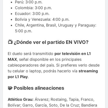
Perú: 3:00 p.m.
Colombia: 3:00 p.m.
Ecuador: 3:00 p.m.
Bolivia y Venezuela: 4:00 p.m.
Chile, Argentina, Brasil, Uruguay y Paraguay:
5:00 p.m.
📺 ¿Dónde ver el partido EN VIVO?
El duelo será transmitido
por televisión en L1
MAX
, señal disponible en los principales
cableoperadores del país. Si prefieres verlo desde
tu celular o laptop, podrás hacerlo vía
streaming
por L1 Play
.
🧩 Posibles alineaciones
Atlético Grau:
Álvarez; Rostaing, Tapia, Franco,
Bolívar; Garro, García, Soto, De la Cruz; Bandiera