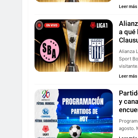
Leer más
Alianz
a qué 
Claus
Alianza 
Sport Bo
visitante
Leer más
Parti
y can
encue
Programa
agosto. 