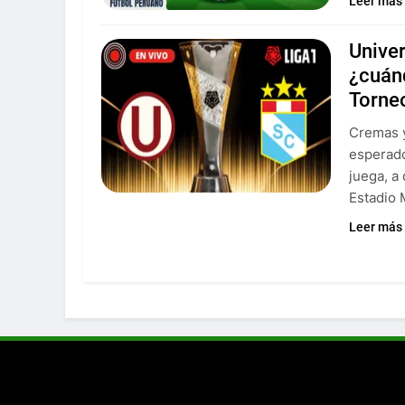
Leer más
Univer
¿cuánd
Torne
Cremas y
esperado
juega, a
Estadio
Leer más