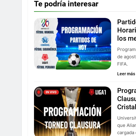
Te podría interesar
Parti
Horar
los m
Programa
de agost
FIFA.
Leer más
Progra
Clausu
Crista
Universi
que Alia
cargada 