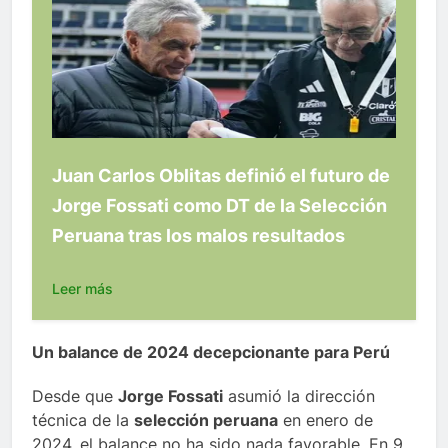
Juan Carlos Oblitas definió el futuro de
Jorge Fossati como DT de la Selección
Peruana tras los malos resultados
Leer más
Un balance de 2024 decepcionante para Perú
Desde que
Jorge Fossati
asumió la dirección
técnica de la
selección peruana
en enero de
2024, el balance no ha sido nada favorable. En 9