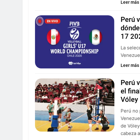
Leer más
Perú v
dónde 
17 20
La selec
Venezuel
Leer más
Perú v
el fin
Vóley
Perú no 
Venezuel
de Vóley
cabeza a