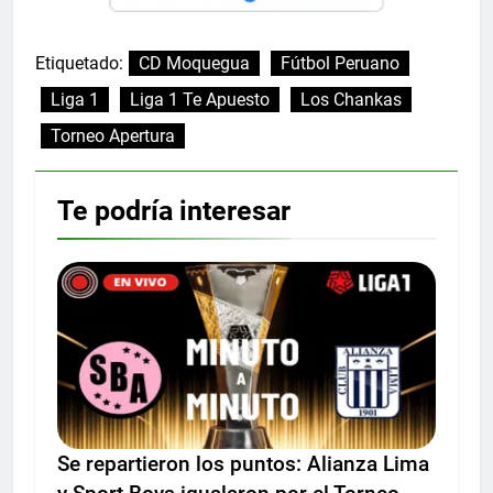
Etiquetado:
CD Moquegua
Fútbol Peruano
Liga 1
Liga 1 Te Apuesto
Los Chankas
Torneo Apertura
Te podría interesar
Se repartieron los puntos: Alianza Lima