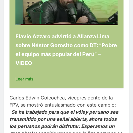
Flavio Azzaro advirtió a Alianza Lima
sobre Néstor Gorosito como DT: “Pobre
el equipo más popular del Perú” –
VIDEO
Leer más
Carlos Edwin Goicochea, vicepresidente de la
FPV, se mostró entusiasmado con este cambio:
“
Se ha trabajado para que el vóley peruano sea
transmitido por una señal abierta, ahora todos
los peruanos podrán disfrutar. Esperamos un