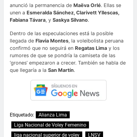
anunció la permanencia de
Maëva Orlé
. Ellas se
unen a
Esmeralda Sánchez, Clarivett Yllescas,
Fabiana Távara
, y
Saskya Silvano
.
Dentro de las especulaciones está la posible
llegada de
Flavia Montes
, la voleibolista peruana
confirmó que no seguirá en
Regatas Lima
y los
rumores de que se pondría la camiseta de las
‘grones’ empezaron a crecer. También se habla de
que llegaría a la
San Martín
.
Etiquetado:
Alianza Lima
Liga Nacional de Voley Femenino
liga nacional superior de voley
LNSV