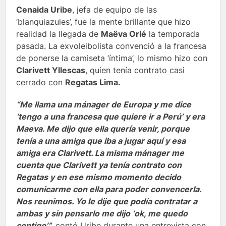
Cenaida Uribe
, jefa de equipo de las
‘blanquiazules’, fue la mente brillante que hizo
realidad la llegada de
Maëva Orlé
la temporada
pasada. La exvoleibolista convenció a la francesa
de ponerse la camiseta ‘íntima’, lo mismo hizo con
Clarivett Yllescas
, quien tenía contrato casi
cerrado con
Regatas Lima.
“Me llama una mánager de Europa y me dice
‘tengo a una francesa que quiere ir a Perú’ y era
Maeva. Me dijo que ella quería venir, porque
tenía a una amiga que iba a jugar aquí y esa
amiga era Clarivett. La misma mánager me
cuenta que Clarivett ya tenía contrato con
Regatas y en ese mismo momento decido
comunicarme con ella para poder convencerla.
Nos reunimos. Yo le dije que podía contratar a
ambas y sin pensarlo me dijo ‘ok, me quedo
contigo’”,
contó Uribe durante una entrevista con