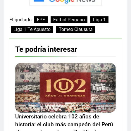
Etiquetado:
FPF
Fútbol Peruano
Liga 1
Liga 1 Te Apuesto
Torneo Clausura
Te podría interesar
Universitario celebra 102 años de
historia: el club más campeón del Perú