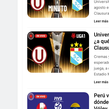
Universi
agosto e
Clausura
Leer más
Univer
¿a qué
Claus
Cremas y
esperado
juega, a
Estadio
Leer más
Perú 
dónde 
Vóley