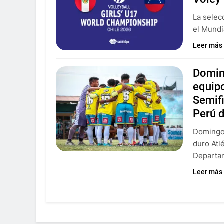
La selec
el Mundi
Leer más
Doming
equipo
Semifi
Perú 
Domingo 
duro Atlé
Departa
Leer más