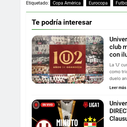
Etiquetado:
Copa América
Eurocopa
Futbo
Te podría interesar
Univer
club m
con il
La ‘U’ c
como tri
duelo an
Leer más
Univer
DIREC
Claus