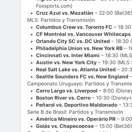
Foxsports.com)
Cruz Azul vs. Mazatlán
– 22:00 (Bet36
MLS: Partidos y Transmisión
Columbus Crew vs. Toronto FC
– 18:30
CF Montréal vs. Vancouver Whitecaps
Orlando City SC vs. DC United
– 18:30 
Philadelphia Union vs. New York RB
– 1
Cincinnati vs. Inter Miami
– 18:30 (MLS
Austin vs. New York City
– 19:30 (MLS 
Real Salt Lake vs. Atlanta United
– 20:3
Seattle Sounders FC vs. New England
–
Campeonato Uruguayo: Partidos y Transmis
Cerro Largo vs. Liverpool
– 8:00 (Disne
Boston River vs. Cerro
– 10:30 (Disney+
Peñarol vs. Deportivo Maldonado
– 13:
Serie B de Brasil: Partidos y Transmisión
América Mineiro vs. Operário PR
– 9:00
Goiás vs. Chapecoense
– 15:00 (Bet365