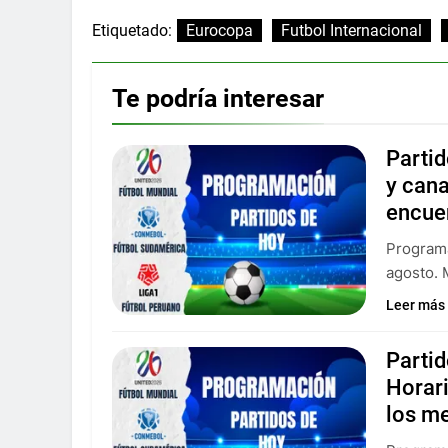
Etiquetado:
Eurocopa
Futbol Internacional
Te podría interesar
Partid
y can
encue
Programa
agosto. 
Leer más
Parti
Horar
los m