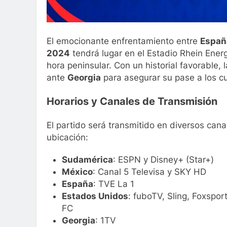
El emocionante enfrentamiento entre
Espa
2024
tendrá lugar en el Estadio Rhein Energ
hora peninsular. Con un historial favorable, 
ante
Georgia
para asegurar su pase a los cu
Horarios y Canales de Transmisión
El partido será transmitido en diversos can
ubicación:
Sudamérica
: ESPN y Disney+ (Star+)
México
: Canal 5 Televisa y SKY HD
España
: TVE La 1
Estados Unidos
: fuboTV, Sling, Foxspo
FC
Georgia
: 1TV