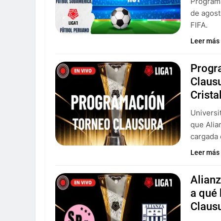
Programa
de agost
FIFA.
Leer más
Progra
Clausu
Crista
Universi
que Alia
cargada 
Leer más
Alianz
a qué 
Claus