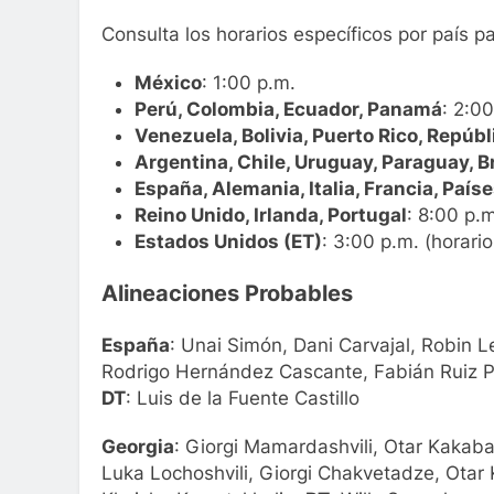
Consulta los horarios específicos por país p
México
: 1:00 p.m.
Perú, Colombia, Ecuador, Panamá
: 2:0
Venezuela, Bolivia, Puerto Rico, Repúb
Argentina, Chile, Uruguay, Paraguay, Br
España, Alemania, Italia, Francia, País
Reino Unido, Irlanda, Portugal
: 8:00 p.
Estados Unidos (ET)
: 3:00 p.m. (horario
Alineaciones Probables
España
: Unai Simón, Dani Carvajal, Robin 
Rodrigo Hernández Cascante, Fabián Ruiz P
DT
: Luis de la Fuente Castillo
Georgia
: Giorgi Mamardashvili, Otar Kakaba
Luka Lochoshvili, Giorgi Chakvetadze, Otar K