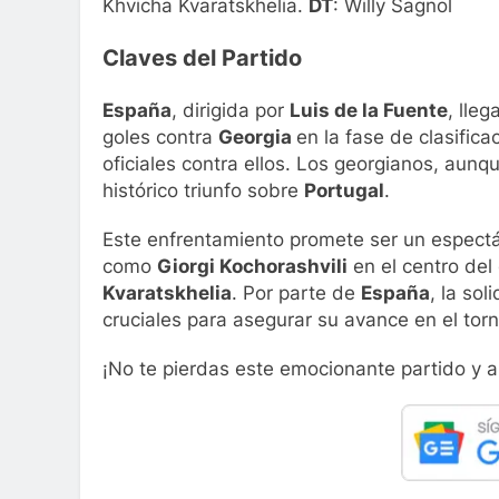
Khvicha Kvaratskhelia.
DT
: Willy Sagnol
Claves del Partido
España
, dirigida por
Luis de la Fuente
, lle
goles contra
Georgia
en la fase de clasific
oficiales contra ellos. Los georgianos, aunq
histórico triunfo sobre
Portugal
.
Este enfrentamiento promete ser un espectác
como
Giorgi Kochorashvili
en el centro del
Kvaratskhelia
. Por parte de
España
, la so
cruciales para asegurar su avance en el tor
¡No te pierdas este emocionante partido y a