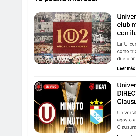
Univer
club m
con il
La ‘U’ c
como tri
duelo an
Leer más
Univer
DIREC
Claus
Universi
agosto e
Clausura