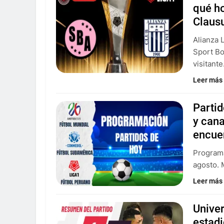
qué ho
Claus
Alianza 
Sport Bo
visitante
Leer más
Parti
y can
encue
Programa
agosto. 
Leer más
Univer
estad