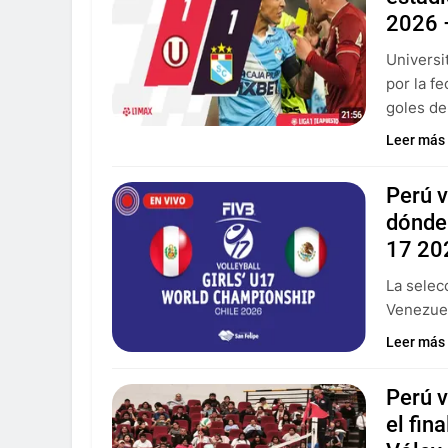
2026 
Universi
por la f
goles de
Leer más
Perú v
dónde 
17 20
La selec
Venezuel
Leer más
Perú v
el fin