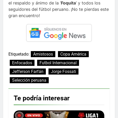
el respaldo y ánimo de la ‘
Foquita
‘ y todos los
seguidores del fútbol peruano. ¡No te pierdas este
gran encuentro!
Etiquetado:
Amistosos
Copa América
Enfocados
Futbol Internacional
Jefferson Farfán
Jorge Fossati
Selección peruana
Te podría interesar