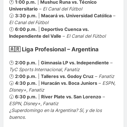
🕐
1:00 p.m.
|
Mushuc Runa vs. Técnico
Universitario
–
El Canal del Fútbol
🕞
3:30 p.m.
|
Macará vs. Universidad Católica
–
El Canal del Fútbol
🕕
6:00 p.m.
|
Deportivo Cuenca vs.
Independiente del Valle
–
El Canal del Fútbol
🇦🇷 Liga Profesional – Argentina
🕑
2:00 p.m.
|
Gimnasia LP vs. Independiente
–
TyC Sports Internacional, Fanatiz
🕑
2:00 p.m.
|
Talleres vs. Godoy Cruz
–
Fanatiz
🕟
4:30 p.m.
|
Huracán vs. Boca Juniors
–
ESPN,
Disney+, Fanatiz
🕡
6:30 p.m.
|
River Plate vs. San Lorenzo
–
ESPN, Disney+, Fanatiz
¿Superdomingo en la Argentina? Sí, y de los
buenos.