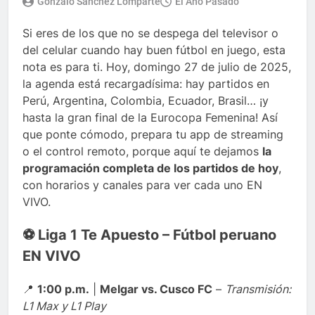
Gonzalo Sánchez Lomparte
El Año Pasado
Si eres de los que no se despega del televisor o
del celular cuando hay buen fútbol en juego, esta
nota es para ti. Hoy, domingo 27 de julio de 2025,
la agenda está recargadísima: hay partidos en
Perú, Argentina, Colombia, Ecuador, Brasil… ¡y
hasta la gran final de la Eurocopa Femenina! Así
que ponte cómodo, prepara tu app de streaming
o el control remoto, porque aquí te dejamos
la
programación completa de los partidos de hoy
,
con horarios y canales para ver cada uno EN
VIVO.
⚽ Liga 1 Te Apuesto – Fútbol peruano
EN VIVO
📍
1:00 p.m.
|
Melgar vs. Cusco FC
–
Transmisión:
L1 Max y L1 Play