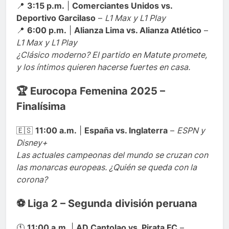
📍
3:15 p.m.
|
Comerciantes Unidos vs.
Deportivo Garcilaso
–
L1 Max y L1 Play
📍
6:00 p.m.
|
Alianza Lima vs. Alianza Atlético
–
L1 Max y L1 Play
¿Clásico moderno? El partido en Matute promete,
y los íntimos quieren hacerse fuertes en casa.
🏆 Eurocopa Femenina 2025 –
Finalísima
🇪🇸
11:00 a.m.
|
España vs. Inglaterra
–
ESPN y
Disney+
Las actuales campeonas del mundo se cruzan con
las monarcas europeas. ¿Quién se queda con la
corona?
⚽ Liga 2 – Segunda división peruana
🕚
11:00 a.m.
|
AD Cantolao vs. Pirata FC
–