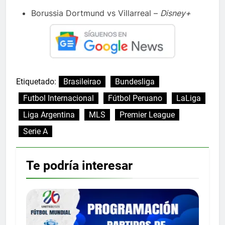
Borussia Dortmund vs Villarreal –
Disney+
Etiquetado:
Brasileirao
Bundesliga
Futbol Internacional
Fútbol Peruano
LaLiga
Liga Argentina
MLS
Premier League
Serie A
Te podría interesar