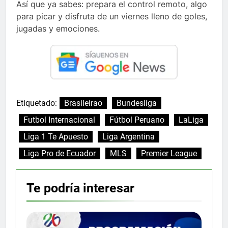
Así que ya sabes: prepara el control remoto, algo
para picar y disfruta de un viernes lleno de goles,
jugadas y emociones.
Etiquetado:
Brasileirao
Bundesliga
Futbol Internacional
Fútbol Peruano
LaLiga
Liga 1 Te Apuesto
Liga Argentina
Liga Pro de Ecuador
MLS
Premier League
Te podría interesar