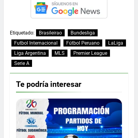
Etiquetado:
Brasileirao
Bundesliga
Futbol Internacional
Fútbol Peruano
LaLiga
Liga Argentina
MLS
Premier League
Serie A
Te podría interesar