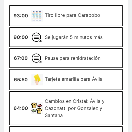
TIRO-
Tiro libre para Carabobo
93:00
LIBRE
90:00
GENERAL
Se jugarán 5 minutos más
67:00
GENERAL
Pausa para rehidratación
TARJETA-
Tarjeta amarilla para Ávila
65:50
AMARILLA
Cambios en Cristal: Ávila y
CAMBIO-
64:00
Cazonatti por Gonzalez y
JUGADOR
Santana