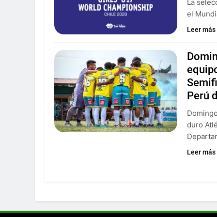
La selec
el Mundi
Leer más
Doming
equipo
Semifi
Perú 
Domingo 
duro Atlé
Departa
Leer más