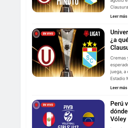
agosto e
Clausura
Leer más
Univer
¿a qué
Claus
Cremas y
esperado
juega, a
Estadio
Leer más
Perú 
dónde 
Vóley