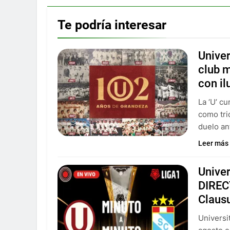
Te podría interesar
Univer
club m
con il
La ‘U’ c
como tri
duelo an
Leer más
Univer
DIREC
Claus
Universi