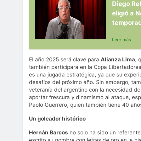
Diego Reb
eligió a 
tempora
Leer más
El año 2025 será clave para
Alianza Lima
, 
también participará en la Copa Libertadores
es una jugada estratégica, ya que su experie
desafíos del próximo año. Sin embargo, tamb
veteranía del argentino con la necesidad d
aportar frescura y dinamismo al ataque, es
Paolo Guerrero, quien también tiene 40 año
Un goleador histórico
Hernán Barcos
no solo ha sido un referente
escrito su nombre con letras de oro en la h