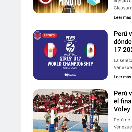
agosto e
Clausura
Leer más
Perú v
dónde 
17 20
La selec
Venezuel
Leer más
Perú v
el fin
Vóley
Perú no 
Venezuel