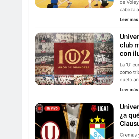
de Vóley
cabeza a
Leer más
Univer
club m
con il
La ‘U’ c
como tri
duelo an
Leer más
Univer
¿a qué
Claus
Cremas y