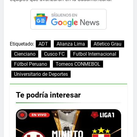
Etiquetado:
ADT
Alianza Lima
Atletico Grau
Cienciano
Cusco FC
Futbol Internacional
Fútbol Peruano
Torneos CONMEBOL
Universitario de Deportes
Te podría interesar