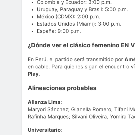
Colombia y Ecuador: 3:00 p.m.
Uruguay, Paraguay y Brasil: 5:00 p.m.
México (CDMX): 2:00 p.m.
Estados Unidos (Miami): 3:00 p.m.
España: 9:00 p.m.
¿Dónde ver el clásico femenino EN 
En Perú, el partido será transmitido por
Amé
en cable. Para quienes sigan el encuentro v
Play
.
Alineaciones probables
Alianza Lima
:
Maryori Sánchez; Gianella Romero, Tifani Mo
Rafinha Marques; Silvani Oliveira, Yomira Tac
Universitario
: