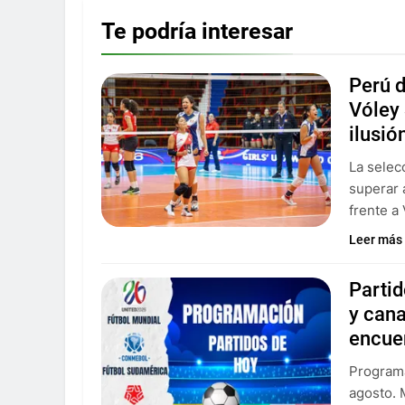
Te podría interesar
Perú d
Vóley 
ilusió
La selec
superar 
frente a
Leer más
Partid
y can
encue
Programa
agosto. 