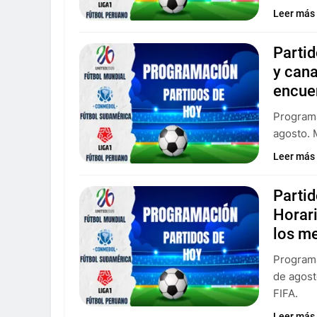
Leer más
Partid
y can
encue
Programa
agosto. 
Leer más
Parti
Horar
los m
Programa
de agost
FIFA.
Leer más