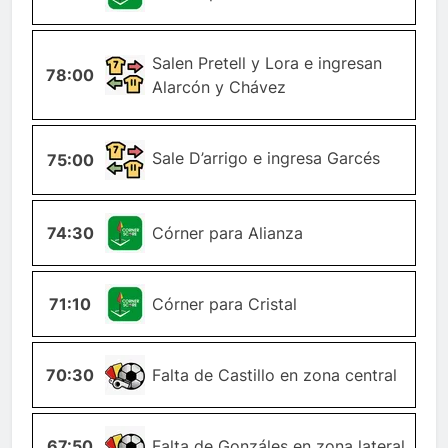
CAMBIO-
Salen Pretell y Lora e ingresan
78:00
JUGADOR
Alarcón y Chávez
CAMBIO-
Sale D’arrigo e ingresa Garcés
75:00
JUGADOR
74:30
ESQUINA
Córner para Alianza
71:10
ESQUINA
Córner para Cristal
70:30
FALTA
Falta de Castillo en zona central
67:50
FALTA
Falta de Gonzáles en zona lateral