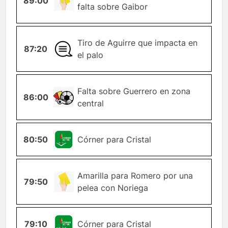
89:00
AMARILLA
falta sobre Gaibor
Tiro de Aguirre que impacta en
87:20
GENERAL
el palo
Falta sobre Guerrero en zona
86:00
FALTA
central
80:50
ESQUINA
Córner para Cristal
TARJETA-
Amarilla para Romero por una
79:50
AMARILLA
pelea con Noriega
79:10
ESQUINA
Córner para Cristal