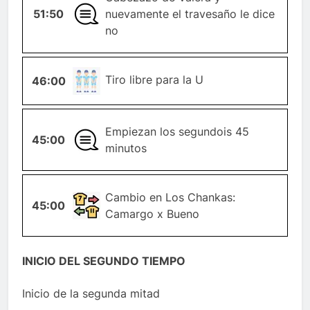
51:50
GENERAL
nuevamente el travesaño le dice
no
TIRO-
Tiro libre para la U
46:00
LIBRE
Empiezan los segundois 45
45:00
GENERAL
minutos
CAMBIO-
Cambio en Los Chankas:
45:00
JUGADOR
Camargo x Bueno
INICIO DEL SEGUNDO TIEMPO
Inicio de la segunda mitad