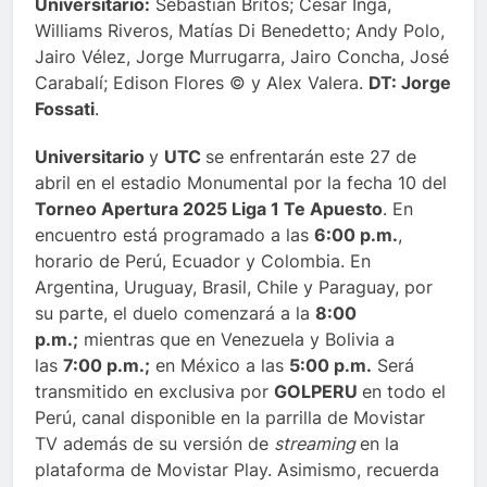
Universitario:
Sebastián Britos; César Inga,
Williams Riveros, Matías Di Benedetto; Andy Polo,
Jairo Vélez, Jorge Murrugarra, Jairo Concha, José
Carabalí; Edison Flores © y Alex Valera.
DT: Jorge
Fossati
.
Universitario
y
UTC
se enfrentarán este 27 de
abril en el estadio Monumental por la fecha 10 del
Torneo Apertura 2025 Liga 1 Te Apuesto
. En
encuentro está programado a las
6:00 p.m.
,
horario de Perú, Ecuador y Colombia. En
Argentina, Uruguay, Brasil, Chile y Paraguay, por
su parte, el duelo comenzará a la
8:00
p.m.;
mientras que en Venezuela y Bolivia a
las
7:00 p.m.;
en México a las
5:00 p.m.
Será
transmitido en exclusiva por
GOLPERU
en todo el
Perú, canal disponible en la parrilla de Movistar
TV además de su versión de
streaming
en la
plataforma de Movistar Play. Asimismo, recuerda