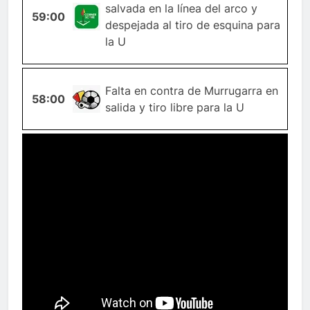
salvada en la línea del arco y
59:00
ESQUINA
despejada al tiro de esquina para
la U
Falta en contra de Murrugarra en
58:00
FALTA
salida y tiro libre para la U