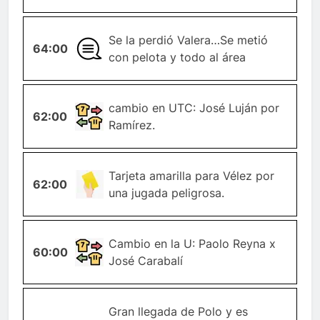
Se la perdió Valera…Se metió
64:00
GENERAL
con pelota y todo al área
CAMBIO-
cambio en UTC: José Luján por
62:00
JUGADOR
Ramírez.
TARJETA-
Tarjeta amarilla para Vélez por
62:00
AMARILLA
una jugada peligrosa.
CAMBIO-
Cambio en la U: Paolo Reyna x
60:00
JUGADOR
José Carabalí
Gran llegada de Polo y es