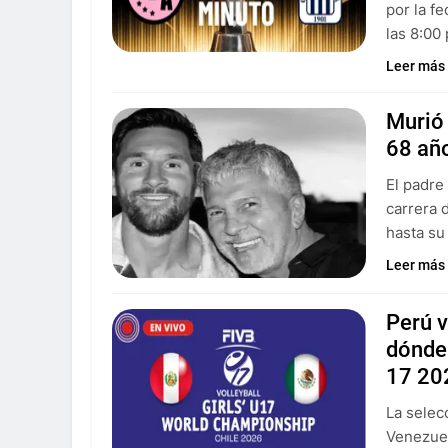
por la f
las 8:00 
Leer más
Murió 
68 año
El padre
carrera 
hasta su
Leer más
Perú 
dónde 
17 20
La selec
Venezuel