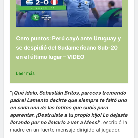
Cero puntos: Perú cayó ante Uruguay y
se despidió del Sudamericano Sub-20
en el último lugar – VIDEO
Leer más
“¡
Qué ídolo, Sebastián Britos, pareces tremendo
padre! Lamento decirte que siempre te faltó uno
en cada una de las fotitos que subís para
aparentar. ¡Destruiste a tu propio hijo! Lo dejaste
llorando por no llevarlo a ver a Messi
”
, escribió la
madre en un fuerte mensaje dirigido al jugador.